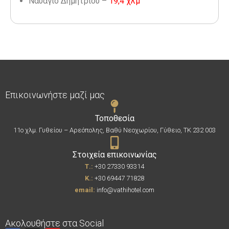
Ναυάγιο Δημήτριου –
19,4 χλμ
Επικοινωνήστε μαζί μας
Τοποθεσία
11ο χλμ. Γυθείου – Αρεόπολης, Βαθύ Νεοχωρίου, Γύθειο, ΤΚ 232 003
Στοιχεία επικοινωνίας
Τ.:
+30 27330 93314
Κ.:
+30 69447 71828
email:
info@vathihotel.com
Ακολουθήστε στα Social